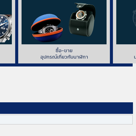
ซื้อ-ขาย
อุปกรณ์เกี่ยวกับนาฬิกา
น